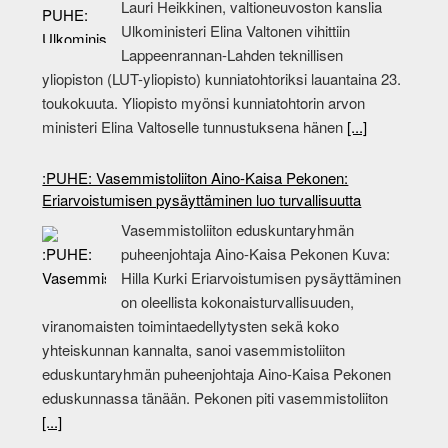
Lauri Heikkinen, valtioneuvoston kanslia
Ulkoministeri Elina Valtonen vihittiin
Lappeenrannan-Lahden teknillisen
yliopiston (LUT-yliopisto) kunniatohtoriksi lauantaina 23.
toukokuuta. Yliopisto myönsi kunniatohtorin arvon
ministeri Elina Valtoselle tunnustuksena hänen
[...]
:PUHE: Vasemmistoliiton Aino-Kaisa Pekonen:
Eriarvoistumisen pysäyttäminen luo turvallisuutta
Vasemmistoliiton eduskuntaryhmän
puheenjohtaja Aino-Kaisa Pekonen Kuva:
Hilla Kurki Eriarvoistumisen pysäyttäminen
on oleellista kokonaisturvallisuuden,
viranomaisten toimintaedellytysten sekä koko
yhteiskunnan kannalta, sanoi vasemmistoliiton
eduskuntaryhmän puheenjohtaja Aino-Kaisa Pekonen
eduskunnassa tänään. Pekonen piti vasemmistoliiton
[...]