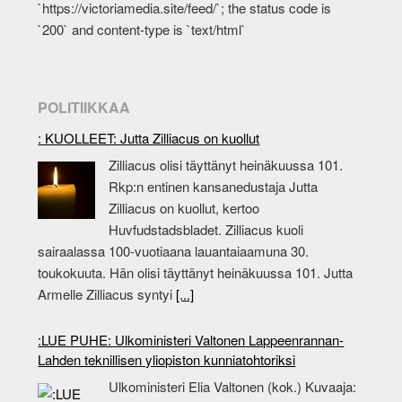
`https://victoriamedia.site/feed/`; the status code is
`200` and content-type is `text/html`
POLITIIKKAA
: KUOLLEET: Jutta Zilliacus on kuollut
Zilliacus olisi täyttänyt heinäkuussa 101.
Rkp:n entinen kansanedustaja Jutta
Zilliacus on kuollut, kertoo
Huvfudstadsbladet. Zilliacus kuoli
sairaalassa 100-vuotiaana lauantaiaamuna 30.
toukokuuta. Hän olisi täyttänyt heinäkuussa 101. Jutta
Armelle Zilliacus syntyi
[...]
:LUE PUHE: Ulkoministeri Valtonen Lappeenrannan-
Lahden teknillisen yliopiston kunniatohtoriksi
Ulkoministeri Elia Valtonen (kok.) Kuvaaja: