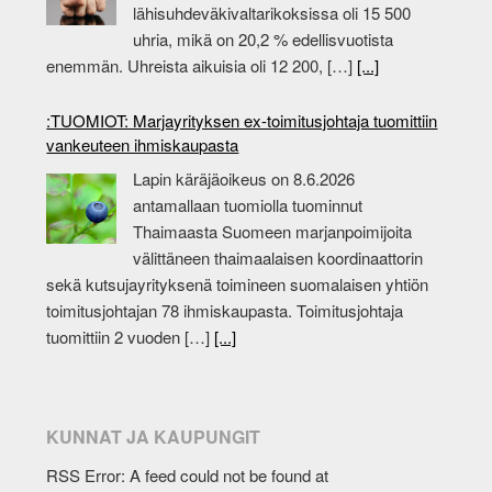
lähisuhdeväkivaltarikoksissa oli 15 500
uhria, mikä on 20,2 % edellisvuotista
enemmän. Uhreista aikuisia oli 12 200, […]
[...]
:TUOMIOT: Marjayrityksen ex-toimitusjohtaja tuomittiin
vankeuteen ihmiskaupasta
Lapin käräjäoikeus on 8.6.2026
antamallaan tuomiolla tuominnut
Thaimaasta Suomeen marjanpoimijoita
välittäneen thaimaalaisen koordinaattorin
sekä kutsujayrityksenä toimineen suomalaisen yhtiön
toimitusjohtajan 78 ihmiskaupasta. Toimitusjohtaja
tuomittiin 2 vuoden […]
[...]
KUNNAT JA KAUPUNGIT
RSS Error: A feed could not be found at