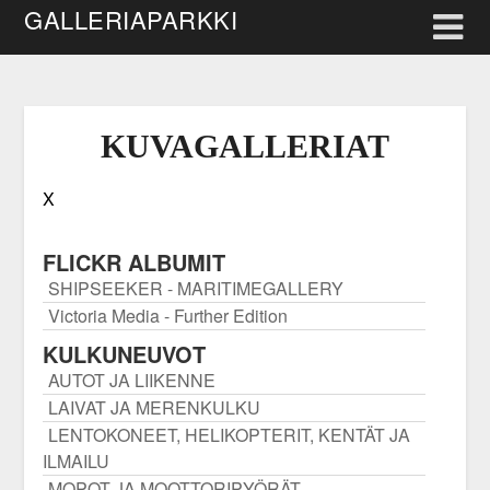
Skip
GALLERIAPARKKI
to
content
KUVAGALLERIAT
X
FLICKR ALBUMIT
SHIPSEEKER - MARITIMEGALLERY
Victoria Media - Further Edition
KULKUNEUVOT
AUTOT JA LIIKENNE
LAIVAT JA MERENKULKU
LENTOKONEET, HELIKOPTERIT, KENTÄT JA
ILMAILU
MOPOT JA MOOTTORIPYÖRÄT